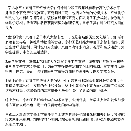
1.学术水平：京都工艺纤维大学在纤维科学和工程领域有着较高的学术水平，
拥有多个研究所和实验室，研究领域广泛，包括从传统的纺织技术、纤维化学
到先进的材料科学等学科。该校在导师和研究方面取得了不少成就，特别是在
物理学领域，曾有两位教授获得诺贝尔物理学奖，显示了其在科学研究方面的
实力。
2.生活环境：京都市是日本八大都市之一，也是著名的历史文化城市，拥有许
多著名的寺庙、神社和博物馆等古迹。京都工艺纤维大学位于京都市南部，周
边生活环境便利，同时也相对安静。京都市有许多商店、餐厅和娱乐场所，为
学生提供了丰富的生活选择。
3.留学生支持：京都工艺纤维大学对留学生非常友好，设有专门的留学生接待
处和留学生学术支持部门，为留学生提供生活和学习上的帮助。留学生可以获
得关于住房、签证、医疗保险和学费等方面的咨询服务，以及学术支持。
4.就业前景：京都工艺纤维大学的毕业生在高科技和制造业领域较受欢迎，主
要得益于其独特、实用的专业和技能。毕业生就业的主要方向包括医疗保健和
纺织材料等，这些领域的需求增长为毕业生提供了更多的就业机会。
综上所述，京都工艺纤维大学在学术水平、生活环境、留学生支持和就业前景
等方面都表现出色，是一所值得考虑的留学选择。
京都工艺纤维大学修士学费多少？上述内容就是小编带来的相关介绍，希望能
给大家带来帮助。如果你对小编的介绍还有相关问题的话，那么可以随时咨询
东京美术顾问。