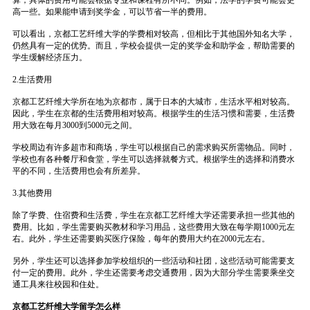
算，具体的费用可能会根据专业和课程有所不同。例如，法学的学费可能会更
高一些。如果能申请到奖学金，可以节省一半的费用。
可以看出，京都工艺纤维大学的学费相对较高，但相比于其他国外知名大学，
仍然具有一定的优势。而且，学校会提供一定的奖学金和助学金，帮助需要的
学生缓解经济压力。
2.生活费用
京都工艺纤维大学所在地为京都市，属于日本的大城市，生活水平相对较高。
因此，学生在京都的生活费用相对较高。根据学生的生活习惯和需要，生活费
用大致在每月3000到5000元之间。
学校周边有许多超市和商场，学生可以根据自己的需求购买所需物品。同时，
学校也有各种餐厅和食堂，学生可以选择就餐方式。根据学生的选择和消费水
平的不同，生活费用也会有所差异。
3.其他费用
除了学费、住宿费和生活费，学生在京都工艺纤维大学还需要承担一些其他的
费用。比如，学生需要购买教材和学习用品，这些费用大致在每学期1000元左
右。此外，学生还需要购买医疗保险，每年的费用大约在2000元左右。
另外，学生还可以选择参加学校组织的一些活动和社团，这些活动可能需要支
付一定的费用。此外，学生还需要考虑交通费用，因为大部分学生需要乘坐交
通工具来往校园和住处。
京都工艺纤维大学留学怎么样