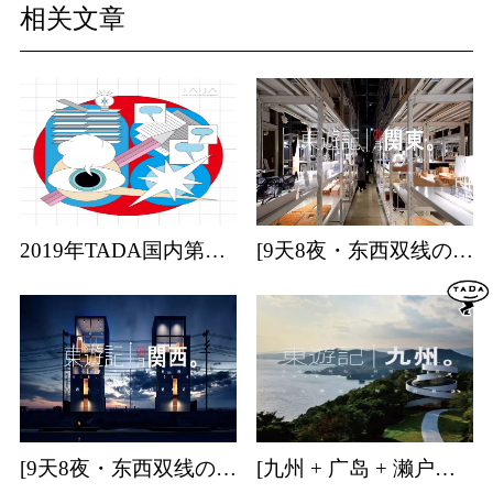
相关文章
2019年TADA国内第一站日本艺术专业考学分享会
[9天8夜・东西双线の关东] | 日本建筑・特展・温泉・森林游学招募中！
[9天8夜・东西双线の关西] | 日本建筑・温泉游学招募中！
[九州 + 广岛 + 濑户内海] | 9天8夜温泉游学团招募中！