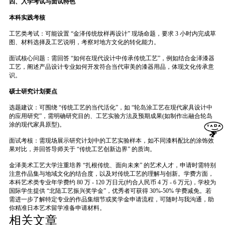
四、入学考试与面试特色
本科实践考核
工艺类考试：可能设置 “金泽传统纹样再设计” 现场命题，要求 3 小时内完成草
图、材料选择及工艺说明，考察对地方文化的转化能力。
面试核心问题：需回答 “如何在现代设计中传承传统工艺”，例如结合金泽漆器
工艺，阐述产品设计专业如何开发符合当代审美的漆器用品，体现文化传承意
识。
硕士研究计划要点
选题建议：可围绕 “传统工艺的当代活化”，如 “轮岛涂工艺在现代家具设计中
的应用研究”，需明确研究目的、工艺实验方法及预期成果(如制作出融合轮岛
涂的现代家具原型)。
面试考核：需现场展示研究计划中的工艺实验样本，如不同漆料配比的涂饰效
果对比，并回答导师关于 “传统工艺创新边界” 的质询。
金泽美术工艺大学注重培养 “扎根传统、面向未来” 的艺术人才，申请时需特别
注意作品集与地域文化的结合度，以及对传统工艺的理解与创新。学费方面，
本科艺术类专业年学费约 80 万 - 120 万日元(约合人民币 4 万 - 6 万元)，学校为
国际学生提供 “北陆工艺振兴奖学金”，优秀者可获得 30%-50% 学费减免。若
需进一步了解特定专业的作品集细节或奖学金申请流程，可随时与我沟通，助
你精准日本艺术留学准备申请材料。
相关文章