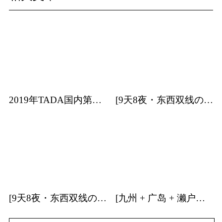
2019年TADA国内第一站日本艺术专业考学分享会
[9天8夜・东西双线の关东] | 日本建筑・特展・温泉・森林游学招募中！
[9天8夜・东西双线の关西] | 日本建筑・温泉游学招募中！
[九州 + 广岛 + 濑户内海] | 9天8夜温泉游学团招募中！