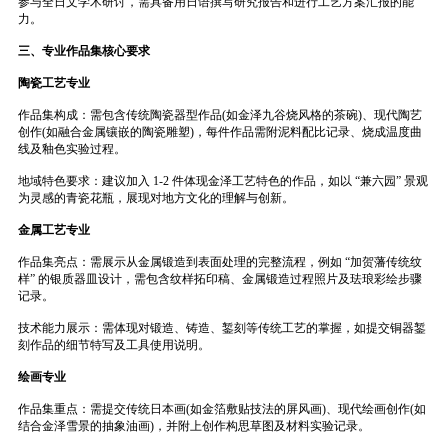
参与全日文学术研讨，需具备用日语撰写研究报告和进行工艺方案汇报的能
力。
三、专业作品集核心要求
陶瓷工艺专业
作品集构成：需包含传统陶瓷器型作品(如金泽九谷烧风格的茶碗)、现代陶艺
创作(如融合金属镶嵌的陶瓷雕塑)，每件作品需附泥料配比记录、烧成温度曲
线及釉色实验过程。
地域特色要求：建议加入 1-2 件体现金泽工艺特色的作品，如以 “兼六园” 景观
为灵感的青瓷花瓶，展现对地方文化的理解与创新。
金属工艺专业
作品集亮点：需展示从金属锻造到表面处理的完整流程，例如 “加贺藩传统纹
样” 的银质器皿设计，需包含纹样拓印稿、金属锻造过程照片及珐琅彩绘步骤
记录。
技术能力展示：需体现对锻造、铸造、錾刻等传统工艺的掌握，如提交铜器錾
刻作品的细节特写及工具使用说明。
绘画专业
作品集重点：需提交传统日本画(如金箔敷贴技法的屏风画)、现代绘画创作(如
结合金泽雪景的抽象油画)，并附上创作构思草图及材料实验记录。