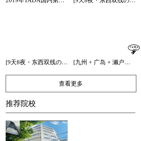
2019年TADA国内第一站日本艺术专业考学分享会
[9天8夜・东西双线の关东] | 日本建筑・特展・温泉・森林游学招募中！
[9天8夜・东西双线の关西] | 日本建筑・温泉游学招募中！
[九州 + 广岛 + 濑户内海] | 9天8夜温泉游学团招募中！
查看更多
推荐院校