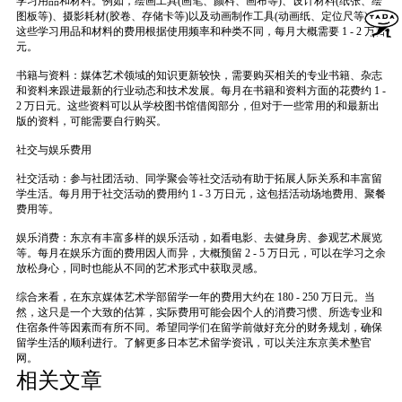
学习用品和材料。例如，绘画工具(画笔、颜料、画布等)、设计材料(纸张、绘
图板等)、摄影耗材(胶卷、存储卡等)以及动画制作工具(动画纸、定位尺等)。
这些学习用品和材料的费用根据使用频率和种类不同，每月大概需要 1 - 2 万日
元。
书籍与资料：媒体艺术领域的知识更新较快，需要购买相关的专业书籍、杂志
和资料来跟进最新的行业动态和技术发展。每月在书籍和资料方面的花费约 1 -
2 万日元。这些资料可以从学校图书馆借阅部分，但对于一些常用的和最新出
版的资料，可能需要自行购买。
社交与娱乐费用
社交活动：参与社团活动、同学聚会等社交活动有助于拓展人际关系和丰富留
学生活。每月用于社交活动的费用约 1 - 3 万日元，这包括活动场地费用、聚餐
费用等。
娱乐消费：东京有丰富多样的娱乐活动，如看电影、去健身房、参观艺术展览
等。每月在娱乐方面的费用因人而异，大概预留 2 - 5 万日元，可以在学习之余
放松身心，同时也能从不同的艺术形式中获取灵感。
综合来看，在东京媒体艺术学部留学一年的费用大约在 180 - 250 万日元。当
然，这只是一个大致的估算，实际费用可能会因个人的消费习惯、所选专业和
住宿条件等因素而有所不同。希望同学们在留学前做好充分的财务规划，确保
留学生活的顺利进行。了解更多日本艺术留学资讯，可以关注东京美术塾官
网。
相关文章