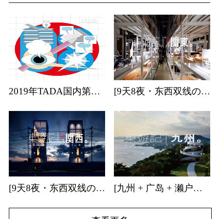
2019年TADA国内第一站日本艺术专业考学分享会
[9天8夜・东西双线の关东] | 日本建筑・特展・温泉・森林游学招募中！
[9天8夜・东西双线の关西] | 日本建筑・温泉游学招募中！
[九州 + 广岛 + 濑户内海] | 9天8夜温泉游学团招募中！