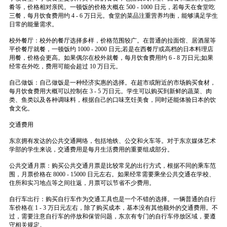
肴等，价格相对亲民。一顿饭的价格大概在 500 - 1000 日元，若每天在食堂吃
三餐，每月饮食费用约 4 - 6 万日元。食堂的菜品注重营养均衡，能够满足学生
日常的能量需求。
校外餐厅：校外的餐厅选择多样，价格范围较广。在普通的拉面馆、居酒屋等
平价餐厅就餐，一顿饭约 1000 - 2000 日元;若是在西餐厅或高档的日本料理店
用餐，价格会更高。如果偶尔在校外就餐，每月饮食费用约 6 - 8 万日元;如果
经常在外吃，费用可能会超过 10 万日元。
自己做饭：自己做饭是一种经济实惠的选择。在超市或附近的市场购买食材，
每月饮食费用大概可以控制在 3 - 5 万日元。学生可以购买到新鲜的蔬菜、肉
类、鱼类以及各种调味料，根据自己的口味烹饪美食，同时还能体验日本的饮
食文化。
交通费用
东京拥有发达的公共交通网络，包括地铁、公交和火车等。对于东京媒体艺术
学部的学生来说，交通费用是每月生活费用的重要组成部分。
公共交通月票：购买公共交通月票是比较常见的出行方式，根据不同的乘车范
围，月票价格在 8000 - 15000 日元左右。如果经常需要乘坐公共交通在学校、
住所和实习地点等之间往返，月票可以节省不少费用。
自行车出行：购买自行车作为交通工具也是一个不错的选择。一辆普通的自行
车价格在 1 - 3 万日元左右，除了购买成本，基本没有其他额外的交通费用。不
过，需要注意自行车的停放和保管问题，东京有专门的自行车停放区域，要遵
守相关规定。