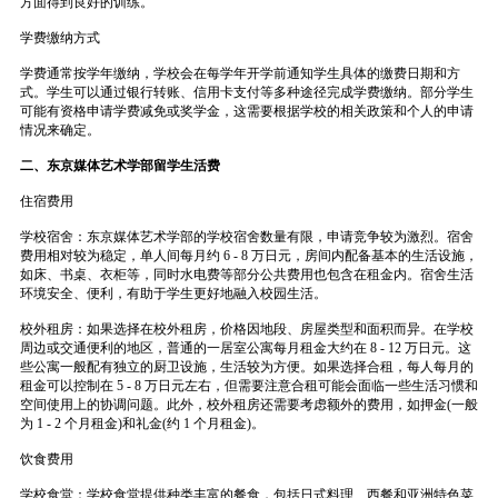
方面得到良好的训练。
学费缴纳方式
学费通常按学年缴纳，学校会在每学年开学前通知学生具体的缴费日期和方
式。学生可以通过银行转账、信用卡支付等多种途径完成学费缴纳。部分学生
可能有资格申请学费减免或奖学金，这需要根据学校的相关政策和个人的申请
情况来确定。
二、东京媒体艺术学部留学生活费
住宿费用
学校宿舍：东京媒体艺术学部的学校宿舍数量有限，申请竞争较为激烈。宿舍
费用相对较为稳定，单人间每月约 6 - 8 万日元，房间内配备基本的生活设施，
如床、书桌、衣柜等，同时水电费等部分公共费用也包含在租金内。宿舍生活
环境安全、便利，有助于学生更好地融入校园生活。
校外租房：如果选择在校外租房，价格因地段、房屋类型和面积而异。在学校
周边或交通便利的地区，普通的一居室公寓每月租金大约在 8 - 12 万日元。这
些公寓一般配有独立的厨卫设施，生活较为方便。如果选择合租，每人每月的
租金可以控制在 5 - 8 万日元左右，但需要注意合租可能会面临一些生活习惯和
空间使用上的协调问题。此外，校外租房还需要考虑额外的费用，如押金(一般
为 1 - 2 个月租金)和礼金(约 1 个月租金)。
饮食费用
学校食堂：学校食堂提供种类丰富的餐食，包括日式料理、西餐和亚洲特色菜