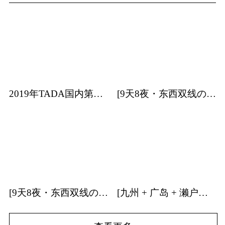
2019年TADA国内第一站日本艺术专业考学分享会
[9天8夜・东西双线の关东] | 日本建筑・特展・温泉・森林游学招募中！
[9天8夜・东西双线の关西] | 日本建筑・温泉游学招募中！
[九州 + 广岛 + 濑户内海] | 9天8夜温泉游学团招募中！