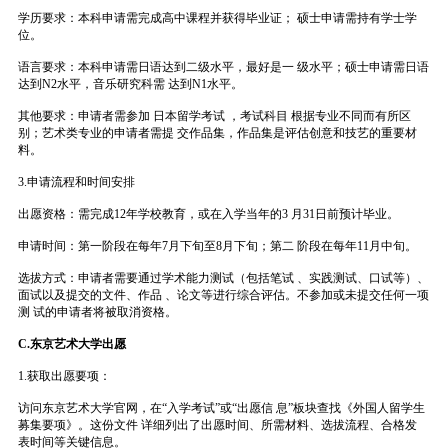
学历要求：本科申请需完成高中课程并获得毕业证； 硕士申请需持有学士学
位。
语言要求：本科申请需日语达到二级水平，最好是一 级水平；硕士申请需日语
达到N2水平，音乐研究科需 达到N1水平。
其他要求：申请者需参加 日本留学考试 ，考试科目 根据专业不同而有所区
别；艺术类专业的申请者需提 交作品集，作品集是评估创意和技艺的重要材
料。
3.申请流程和时间安排
出愿资格：需完成12年学校教育，或在入学当年的3 月31日前预计毕业。
申请时间：第一阶段在每年7月下旬至8月下旬；第二 阶段在每年11月中旬。
选拔方式：申请者需要通过学术能力测试（包括笔试 、实践测试、口试等）、
面试以及提交的文件、作品 、论文等进行综合评估。不参加或未提交任何一项
测 试的申请者将被取消资格。
C.东京艺术大学出愿
1.获取出愿要项：
访问东京艺术大学官网，在“入学考试”或“出愿信 息”板块查找《外国人留学生
募集要项》。这份文件 详细列出了出愿时间、所需材料、选拔流程、合格发
表时间等关键信息。