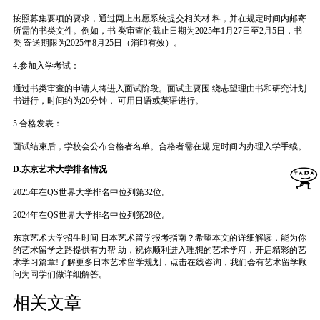
按照募集要项的要求，通过网上出愿系统提交相关材 料，并在规定时间内邮寄
所需的书类文件。例如，书 类审查的截止日期为2025年1月27日至2月5日，书
类 寄送期限为2025年8月25日（消印有效）。
4.参加入学考试：
通过书类审查的申请人将进入面试阶段。面试主要围 绕志望理由书和研究计划
书进行，时间约为20分钟， 可用日语或英语进行。
5.合格发表：
面试结束后，学校会公布合格者名单。合格者需在规 定时间内办理入学手续。
D.东京艺术大学排名情况
2025年在QS世界大学排名中位列第32位。
2024年在QS世界大学排名中位列第28位。
东京艺术大学招生时间 日本艺术留学报考指南？希望本文的详细解读，能为你
的艺术留学之路提供有力帮 助，祝你顺利进入理想的艺术学府，开启精彩的艺
术学习篇章!了解更多日本艺术留学规划，点击在线咨询，我们会有艺术留学顾
问为同学们做详细解答。
相关文章