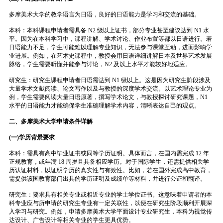
多摩美术大学的教学语言为日语，良好的日语能力是学习和交流的基础。
本科：本科课程申请者需具备 N2 级以上证书，部分专业甚至建议达到 N1 水
平。因为在本科学习中，课程讲解、学术讨论、作业布置等都以日语进行。若
日语能力不足，学生可能难以理解专业知识，无法参与课堂互动，进而影响学
业进展。例如，在艺术史课程中，教授会用日语详细讲解日本及世界艺术发展
脉络，学生需要听懂并能参与讨论，N2 及以上水平才能较好地适应。
研究生：研究生课程申请者日语需达到 N1 级以上。这是因为研究生阶段涉及
大量学术文献阅读、论文写作以及与教授的深度学术交流。以艺术理论专业为
例，学生需要阅读大量日语原著，撰写学术论文，与教授探讨研究课题，N1
水平的日语能力才能确保学生准确理解学术内容，清晰表达自己的观点。
二、多摩美术大学申请条件详解
(一)学历背景要求
本科：需具有高中毕业证书或同等学历证明。具体而言，在国内需完成 12 年
正规教育，或年满 18 周岁且具备相应学历。对于国际学生，还需提供相关学
历认证材料，以证明学历的真实性与有效性。比如，若在国外完成高中教育，
需提供该国教育部门出具的学历证明及成绩单等材料，并进行公证和翻译。
研究生：要求具有相关专业或相近专业的学士学位证书。这意味着申请者的本
科专业应与所申请的研究生专业有一定关联性，以便在研究生阶段顺利开展深
入学习与研究。例如，申请多摩美术大学平面设计专业研究生，本科为视觉传
达设计、广告设计等相关专业的学生更具优势。