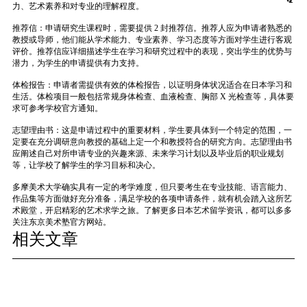
力、艺术素养和对专业的理解程度。
推荐信：申请研究生课程时，需要提供 2 封推荐信。推荐人应为申请者熟悉的
教授或导师，他们能从学术能力、专业素养、学习态度等方面对学生进行客观
评价。推荐信应详细描述学生在学习和研究过程中的表现，突出学生的优势与
潜力，为学生的申请提供有力支持。
体检报告：申请者需提供有效的体检报告，以证明身体状况适合在日本学习和
生活。体检项目一般包括常规身体检查、血液检查、胸部 X 光检查等，具体要
求可参考学校官方通知。
志望理由书：这是申请过程中的重要材料，学生要具体到一个特定的范围，一
定要在充分调研意向教授的基础上定一个和教授符合的研究方向。志望理由书
应阐述自己对所申请专业的兴趣来源、未来学习计划以及毕业后的职业规划
等，让学校了解学生的学习目标和决心。
多摩美术大学确实具有一定的考学难度，但只要考生在专业技能、语言能力、
作品集等方面做好充分准备，满足学校的各项申请条件，就有机会踏入这所艺
术殿堂，开启精彩的艺术求学之旅。了解更多日本艺术留学资讯，都可以多多
关注东京美术塾官方网站。
相关文章