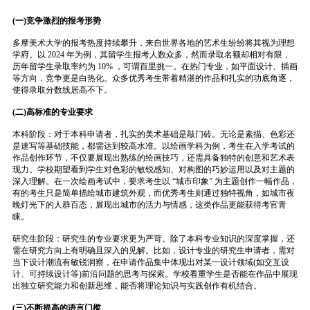
(一)竞争激烈的报考形势
多摩美术大学的报考热度持续攀升，来自世界各地的艺术生纷纷将其视为理想
学府。以 2024 年为例，其留学生报考人数众多，然而录取名额却相对有限，
历年留学生录取率约为 10% ，可谓百里挑一。在热门专业，如平面设计、插画
等方向，竞争更是白热化。众多优秀考生带着精湛的作品和扎实的功底角逐，
使得录取分数线居高不下。
(二)高标准的专业要求
本科阶段：对于本科申请者，扎实的美术基础是敲门砖。无论是素描、色彩还
是速写等基础技能，都需达到较高水准。以绘画学科为例，考生在入学考试的
作品创作环节，不仅要展现出熟练的绘画技巧，还需具备独特的创意和艺术表
现力。学校期望看到学生对色彩的敏锐感知、对构图的巧妙运用以及对主题的
深入理解。在一次绘画考试中，要求考生以 “城市印象” 为主题创作一幅作品，
有的考生只是简单描绘城市建筑外观，而优秀考生则通过独特视角，如城市夜
晚灯光下的人群百态，展现出城市的活力与情感，这类作品更能获得考官青
睐。
研究生阶段：研究生的专业要求更为严苛。除了本科专业知识的深度掌握，还
需在研究方向上有明确且深入的见解。比如，设计专业的研究生申请者，需对
当下设计潮流有敏锐洞察，在申请作品集中体现出对某一设计领域(如交互设
计、可持续设计等)前沿问题的思考与探索。学校看重学生是否能在作品中展现
出独立研究能力和创新思维，能否将理论知识与实践创作有机结合。
(三)不断提高的语言门槛