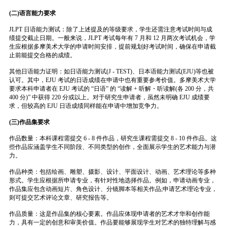
(二)语言能力要求
JLPT 日语能力测试：除了上述提及的等级要求，学生还需注意考试时间与成
绩提交截止日期。一般来说，JLPT 考试每年有 7 月和 12 月两次考试机会，学
生应根据多摩美术大学的申请时间安排，提前规划好考试时间，确保在申请截
止前能提交合格的成绩。
其他日语能力证明：如日语能力测试(J - TEST)、日本语能力测试(EJU)等也被
认可。其中，EJU 考试的日语成绩在申请中也有重要参考价值。多摩美术大学
要求本科申请者在 EJU 考试的 “日语” 的 “读解 + 听解・听读解(各 200 分，共
400 分)” 中获得 220 分或以上。对于研究生申请者，虽然未明确 EJU 成绩要
求，但较高的 EJU 日语成绩同样能在申请中增加竞争力。
(三)作品集要求
作品数量：本科课程需提交 6 - 8 件作品，研究生课程需提交 8 - 10 件作品。这
些作品应涵盖学生不同阶段、不同类型的创作，全面展示学生的艺术能力与潜
力。
作品种类：包括绘画、雕塑、摄影、设计、平面设计、动画、艺术理论等多种
形式。学生应根据所申请专业，有针对性地选择作品。例如，申请动画专业，
作品集应包含动画短片、角色设计、分镜脚本等相关作品;申请艺术理论专业，
则可提交艺术评论文章、研究报告等。
作品质量：这是作品集的核心要素。作品应体现申请者的艺术才华和创作能
力，具有一定的创意和审美价值。作品要能够展现学生对艺术的独特理解与感