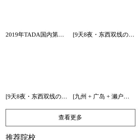
2019年TADA国内第一站日本艺术专业考学分享会
[9天8夜・东西双线の关东] | 日本建筑・特展・温泉・森林游学招募中！
[9天8夜・东西双线の关西] | 日本建筑・温泉游学招募中！
[九州 + 广岛 + 濑户内海] | 9天8夜温泉游学团招募中！
查看更多
推荐院校