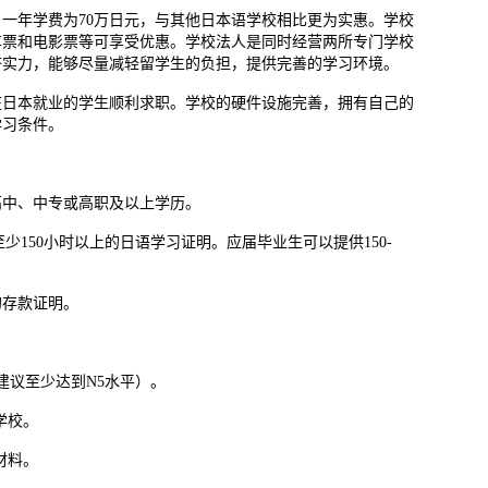
一年学费为70万日元，与其他日本语学校相比更为实惠。学校
车票和电影票等可享受优惠。学校法人是同时经营两所专门学校
济实力，能够尽量减轻留学生的负担，提供完善的学习环境。
在日本就业的学生顺利求职。学校的硬件设施完善，拥有自己的
学习条件。
高中、中专或高职及以上学历。
少150小时以上的日语学习证明。应届毕业生可以提供150-
的存款证明。
建议至少达到N5水平）。
学校。
材料。