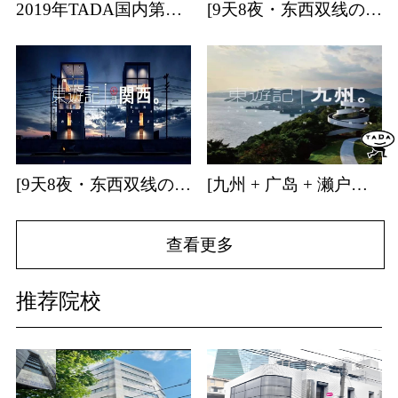
2019年TADA国内第一站日本艺术专业考学分享会
[9天8夜・东西双线の关东] | 日本建筑・特展・温泉・森林游学招募中！
[9天8夜・东西双线の关西] | 日本建筑・温泉游学招募中！
[九州 + 广岛 + 濑户内海] | 9天8夜温泉游学团招募中！
查看更多
推荐院校