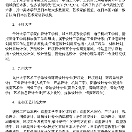
领域的艺术家。也多被简称为“艺大”(げいだい)。培养了许多日本代表性的艺
术家，其中美术学部是日本绝大多数画家、艺术家的摇篮。在日本国内被一致
公认为 日本的艺术家培养机构。
2、千叶大学
千叶大学工学院由设计工学科、城市环境系统学科、电子机械工学科、情
报画像工学科和物质工学科组成，属于设计工学科的工业设计系由工业意匠计
划讲座和传达意匠讲座构成;工业意匠计划讲座包括：人机工程学、材料计划、
设计系统计划、产品设计、环境设计等五个专业研究领域。传达意匠讲座包
括：设计文化计划、设计造型、视觉传达设计、设计心理学等四个专业研究领
域。
3、九州大学
九州大学艺术工学系设有环境设计专业(环境论、环境规划、环境系统设
计)、工业设计专业(人机工学、产品设计、机能工学)、图像设计专业(视觉学、
视觉艺术学、图像工学)、音响设计专业(音乐文化学、音响环境学、音响信息
学)、艺术信息设计专业(艺术文化论、媒体设计学、情报环境学)。
4、京都工艺纤维大学
该校工艺系本科生造型工学专业的课程有：造型艺术理论、产品设计、视
觉设计、图像设计。建筑设计专业的课程有：居住环境设计、室内设计、建筑
城市规划、环境工学及构造学;硕士研究生的研究方向有：造型设计学、造型系
统学。以上就是设计专业比较好的五所日本大学介绍，日本的高等教育比中国
的更成熟，尤其像设计这样的艺术类专业，在日本能够得到更充分的发挥与展