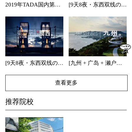
2019年TADA国内第一站日本艺术专业考学分享会
[9天8夜・东西双线の关东] | 日本建筑・特展・温泉・森林游学招募中！
[9天8夜・东西双线の关西] | 日本建筑・温泉游学招募中！
[九州 + 广岛 + 濑户内海] | 9天8夜温泉游学团招募中！
查看更多
推荐院校