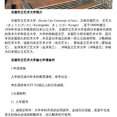
京都市立艺术大学简介
京都市立艺术大学（Kyoto City University of Arts）,又称京都艺大、京艺大
（きょうとげいだい Kyotogeidai、きょうげい Kyogei），是于1880年建立，
1950年开设大学教育的日本公立大学。 京都市立艺术大学是西日本最有代表性
的美术大学和音乐大学。大学的简称是京艺、京都艺大和京都艺术大学。是日
本历史最悠久的艺术大学，并且是日本成立的第一所公立绘画学院、少数精锐
制艺术大学。该校与东京艺术大学（东京艺大）、爱知县立艺术大学（爱知县
艺）、金泽美术工艺大学（金泽美工）、冲绳县立艺术大学（冲绳县艺）并称
为日本国公立五艺大。
京都市立艺术大学修士申请条件
1.申请资格
入学前完成16年本科教育课程，有学位证；
考生需持有JLPT N2或以上的日语成绩。
2.出愿材料
1）入学愿书
2）成绩证明书：大学本科开具的证明原件。必须为日语版，若是中文或
英文的场合必须添附翻译文，自己翻译也可使用。