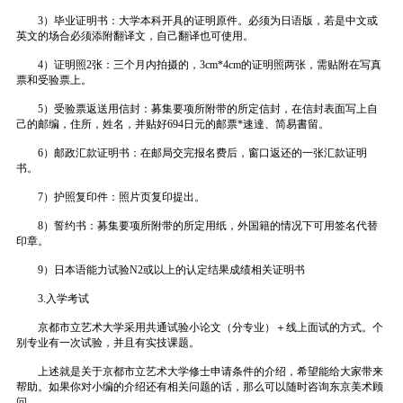
3）毕业证明书：大学本科开具的证明原件。必须为日语版，若是中文或
英文的场合必须添附翻译文，自己翻译也可使用。
4）证明照2张：三个月内拍摄的，3cm*4cm的证明照两张，需贴附在写真
票和受验票上。
5）受验票返送用信封：募集要项所附带的所定信封，在信封表面写上自
己的邮编，住所，姓名，并贴好694日元的邮票*速達、简易書留。
6）邮政汇款证明书：在邮局交完报名费后，窗口返还的一张汇款证明
书。
7）护照复印件：照片页复印提出。
8）誓约书：募集要项所附带的所定用纸，外国籍的情况下可用签名代替
印章。
9）日本语能力试验N2或以上的认定结果成绩相关证明书
3.入学考试
京都市立艺术大学采用共通试验小论文（分专业）＋线上面试的方式。个
别专业有一次试验，并且有实技课题。
上述就是关于京都市立艺术大学修士申请条件的介绍，希望能给大家带来
帮助。如果你对小编的介绍还有相关问题的话，那么可以随时咨询东京美术顾
问。