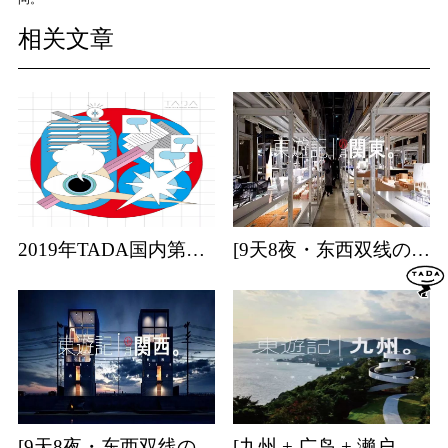
相关文章
2019年TADA国内第一站日本艺术专业考学分享会
[9天8夜・东西双线の关东] | 日本建筑・特展・温泉・森林游学招募中！
[9天8夜・东西双线の关西] | 日本建筑・温泉游学招募中！
[九州 + 广岛 + 濑户内海] | 9天8夜温泉游学团招募中！