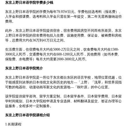
东京上野日本语学院学费多少钱
东京上野日本语学院的学费为每年79.95W日元。学费包括选考料（报名费）、
入学金和授课费。选考料和入学金只需在第一年提交，第二年无需再缴纳这些
费用。
此外，东京上野日本语学院提供宿舍，宿舍费用因房型不同而有所差异。东京
上野日本语学院的宿舍费用包括入住费、设施使用费、保证金、被褥费和房租
等，总费用大约在36万到41万日元之间。
生活费方面，住宿费每月大约在5000-2万日元之间，饮食费每月大约在1500-
3000元人民币，交通费每月大约在600-1200元人民币，其他费用（如书本费、
保险费、水电费等）每月大约需要2000-3000元人民币。
东京上野日本语学院简介
东京上野日本语学院是一所位于东京都台东区的语言学校，地理位置优越，位
于能感受到浓厚的日本传统文化和历史的地方—「上野」「浅草」和世界屈指
可数的电器街、动漫动画等新文化的发源地—「秋叶原」的中心位置。
该学院提供留学咨询、留学方案定制、日本留学条件、日本留学费用、日本留
学时间规划、日本大学院校申请及专业选择、材料翻译及提交、签证办理等公
益服务，全程多对一定制服务。
东京上野日本语学院课程介绍
1.长期课程