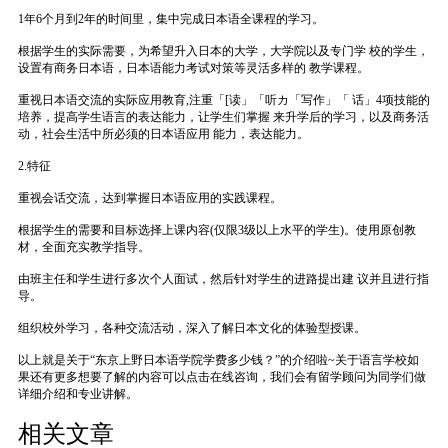
1年6个月到2年的时间里，集中完成日本语全课程的学习。
根据学生的实际需要，为希望升入日本的大学，大学院以及专门学 校的学生，
设置有商务日本语，日本语能力考试对策等灵活多样的 教学课程。
重视日本语交流的实际应用教育,注重「[读」「听カ「写作」「 话」4项技能的
培养，提高学生语言的表达能力，让学生们掌握 来升学后的学习，以及商务活
动，社会生活中所必须的日本语应用 能力，表达能力。
2.特征
重视会话交流，达到掌握日本语应用的实践课程。
根据学生的需要和目标选择上课内容(仅限3级以上水平的学生)。使用原创教
材，全面充实教学指导。
由班主任和学生进行多次个人面试，然后针对学生的进路提出建 议并且进行指
导。
组织校外学习，各种交流活动，深入了解日本文化的体验型授课。
以上就是关于“东京上野日本语学院学费多少钱？”的介绍啦~关于语言学校如
果还有更多想要了解的内容可以点击在线咨询，我们会有留学顾问为同学们做
详细介绍和专业讲解。
相关文章