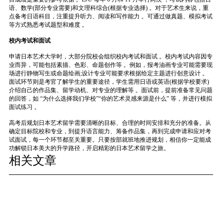
语、数学(部分专业需要)和文理科综合(根据专业选择) 。对于艺术生来说，重
点备考日语科目，注重提升听力、阅读和写作能力 。可通过做真题、模拟考试
等方式熟悉考试题型和难度 。
校内考试和面试
申请日本艺术大学时，大部分院校会组织校内考试和面试 。校内考试内容因专
业而异，可能包括素描、色彩、命题创作等 。例如，报考油画专业可能需要现
场进行静物写生或命题绘画;设计专业可能要求根据给定主题进行创意设计 。
面试环节则是考官了解学生的重要途径，学生需用日语或英语(根据学校要求)
介绍自己的作品集、留学动机、对专业的理解等 。面试前，提前准备常见问题
的回答，如 “为什么选择我们学校”“你的艺术灵感来源是什么” 等，并进行模拟
面试练习 。
高考后规划日本艺术留学需要清晰的目标、合理的时间安排和充分的准备。从
确定目标院校和专业，到提升语言能力、筹备作品集，再到完成申请和应对考
试面试，每一个环节都至关重要。只要按部就班地推进规划，相信你一定能成
功解锁日本美大的升学路径，开启精彩的日本艺术留学之旅。
相关文章