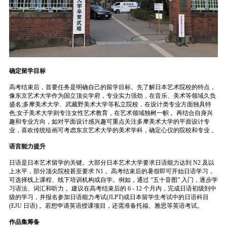
确定留学目标
高考结束后，首要任务是明确自己的留学目标。先了解日本艺术院校的特点，
像东京艺术大学作为国立顶尖学府，专业实力强劲，在音乐、美术等领域久负
盛名;多摩美术大学、武藏野美术大学等私立院校，在设计类专业方面独具特
色;女子美术大学则专注女性艺术教育，在艺术领域独树一帜 。再结合自身兴
趣和专业方向，如对平面设计感兴趣可重点关注多摩美术大学的平面设计专
业，喜欢传统绘画可考虑东京艺术大学的美术学科，确定心仪的院校和专业 。
语言能力提升
日语是日本艺术留学的关键。大部分日本艺术大学要求日语能力达到 N2 及以
上水平，部分顶尖院校甚至要求 N1 。高考结束后的暑假即可开始日语学习，
可选择线上课程、线下培训机构或自学。例如，通过 “五十音图” 入门，逐步学
习语法、词汇和听力 。建议在高考结束后的 6 - 12 个月内，完成日语初级到中
级的学习，并报名参加日语能力考试(JLPT)或日本留学生考试中的日语科目
(EJU 日语) 。若想申请英语授课项目，还需准备托福、雅思等英语考试。
作品集筹备