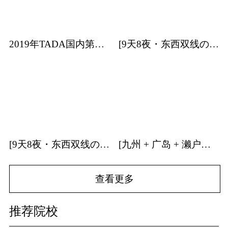
2019年TADA国内第一站日本艺术专业考学分享会
[9天8夜・东西双线の关东] | 日本建筑・特展・温泉・森林游学招募中！
[9天8夜・东西双线の关西] | 日本建筑・温泉游学招募中！
[九州 + 广岛 + 濑户内海] | 9天8夜温泉游学团招募中！
查看更多
推荐院校