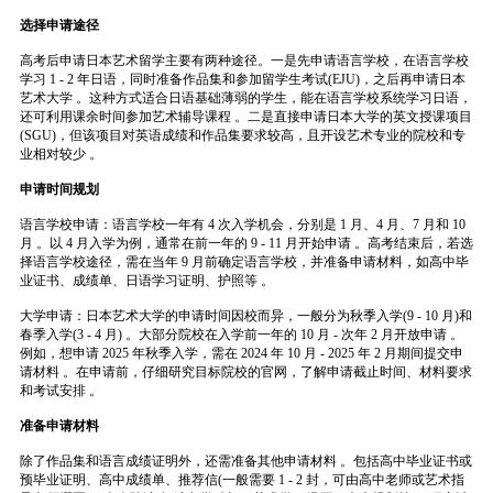
选择申请途径
高考后申请日本艺术留学主要有两种途径。一是先申请语言学校，在语言学校
学习 1 - 2 年日语，同时准备作品集和参加留学生考试(EJU)，之后再申请日本
艺术大学 。这种方式适合日语基础薄弱的学生，能在语言学校系统学习日语，
还可利用课余时间参加艺术辅导课程 。二是直接申请日本大学的英文授课项目
(SGU)，但该项目对英语成绩和作品集要求较高，且开设艺术专业的院校和专
业相对较少 。
申请时间规划
语言学校申请：语言学校一年有 4 次入学机会，分别是 1 月、4 月、7 月和 10
月 。以 4 月入学为例，通常在前一年的 9 - 11 月开始申请 。高考结束后，若选
择语言学校途径，需在当年 9 月前确定语言学校，并准备申请材料，如高中毕
业证书、成绩单、日语学习证明、护照等 。
大学申请：日本艺术大学的申请时间因校而异，一般分为秋季入学(9 - 10 月)和
春季入学(3 - 4 月) 。大部分院校在入学前一年的 10 月 - 次年 2 月开放申请 。
例如，想申请 2025 年秋季入学，需在 2024 年 10 月 - 2025 年 2 月期间提交申
请材料 。在申请前，仔细研究目标院校的官网，了解申请截止时间、材料要求
和考试安排 。
准备申请材料
除了作品集和语言成绩证明外，还需准备其他申请材料 。包括高中毕业证书或
预毕业证明、高中成绩单、推荐信(一般需要 1 - 2 封，可由高中老师或艺术指