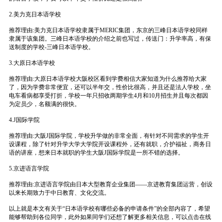
2.美力克日本语学校
推荐理由:美力克日本语学校隶属于MERIC集团，东京的三峰日本语学校同样
隶属于该集团。三峰日本语学校的介绍之前也写过，传送门：升学率高，有保
送制度的学校-三峰日本语学校。
3.大原日本语学校
推荐理由:大原日本语学校大阪校区看到学费相信大家知道为什么推荐给大家
了，因为学费非常便宜，还可以半年交，性价比很高，并且还是法人学校，坐
电车看病都享受打折，学校一年只招收两期学生4月和10月招生并且每次都因
为定员少，名额满的很快。
4.J国际学院
推荐理由:大阪J国际学院，学校升学做的非常全面，有针对不同需求的学生开
设课程，除了针对升学大学大学院开设课程外，还有就职，介护福祉，商务日
语的讲座，想来日本就职的学生大阪J国际学院是一所不错的选择。
5.京进语言学院
推荐理由:京进语言学院由日本大型教育企业集团——京进教育集团运营，创设
以来长期致力于中日教育、文化交流。
以上就是本文有关于“日本语学校有哪些必备的申请条件”的全部内容了，希望
能够帮助到各位同学，此外如果同学们还想了解更多相关信息，可以点击在线