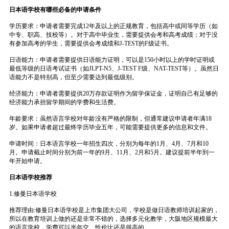
日本语学校有哪些必备的申请条件
学历要求：申请者需要完成12年及以上的正规教育，包括高中或同等学历（如
中专、职高、技校等）。对于高中毕业生，需要提供会考和高考成绩；对于没
有参加高考的学生，需要提供会考成绩和J-TEST的F级证书。
日语能力：申请者需要提供日语能力证明，可以是150小时以上的学时证明或
最低等级的日语考试证书（如JLPT-N5、J-TEST F级、NAT-TEST等）。虽然日
语能力不是特别高，但至少需要达到最低级别。
经济能力：申请者需要提供20万存款证明作为留学保证金，证明自己有足够的
经济能力承担留学期间的学费和生活费。
年龄要求：虽然语言学校对年龄没有严格的限制，但通常建议申请者年满18
岁。如果申请者超过最终学历毕业五年，可能需要提供更多的信息和文件。
申请时间：日本语言学校一年招生四次，分别为每年的1月、4月、7月和10
月。申请截止时间分别为前一年的9月、11月、2月和5月。建议提前半年到一
年开始申请。
日本语学校推荐
1.修曼日本语学校
推荐理由:修曼日本语学校是上市集团大公司，学校是做日语教师培训起家的，
所以在教育培训上做的还是非常不错的，选择多元化教学，大阪地区规模最大
的语言学校，学费可以半年交，性价比还是很高的。