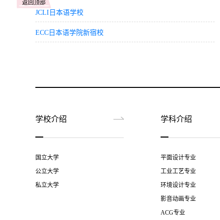
返回顶部
JCLI日本语学校
ECC日本语学院新宿校
学校介绍
学科介绍
京都精华大学博士学费
在博士阶段，艺术研究科和漫画研究科的学费为 750,0
国立大学
平面设计专业
日元。博士阶段的教育更侧重于深入的学术探
讨会以及与导师一对一指导等费用。
公立大学
工业工艺专业
私立大学
环境设计专业
其他费用
影音动画专业
除了上述基本学费之外，新生在入学第一年还
ACG专业