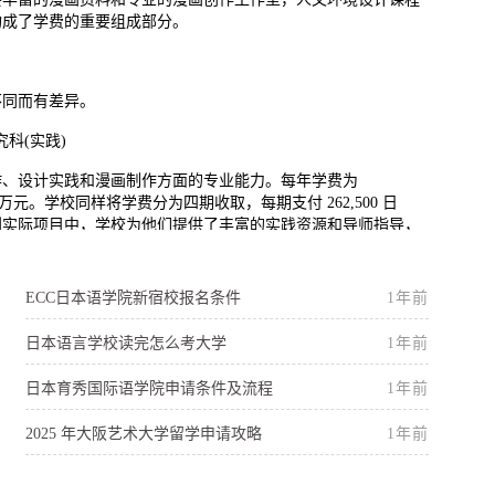
构成了学费的重要组成部分。
不同而有差异。
科(实践)
作、设计实践和漫画制作方面的专业能力。每年学费为
25 万元。学校同样将学费分为四期收取，每期支付 262,500 日
到实际项目中，学校为他们提供了丰富的实践资源和导师指导，
究科(理论)、人文研究科
ECC日本语学院新宿校报名条件
1年前
析方面的能力。其每年学费为 750,000 日元，约合人民币
日本语言学校读完怎么考大学
1年前
这些研究科需要丰富的学术资料、研究设备以及与国内外学术界的交流机
足的资源支持。
日本育秀国际语学院申请条件及流程
1年前
2025 年大阪艺术大学留学申请攻略
1年前