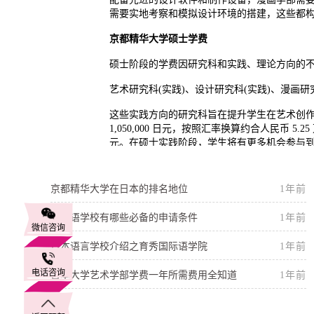
需要实地考察和模拟设计环境的搭建，这些都
京都精华大学硕士学费
硕士阶段的学费因研究科和实践、理论方向的
艺术研究科(实践)、设计研究科(实践)、漫画研究
这些实践方向的研究科旨在提升学生在艺术创
1,050,000 日元，按照汇率换算约合人民币 5.
元。在硕士实践阶段，学生将有更多机会参与
这些都体现在学费之中。
艺术研究科(理论)、设计研究科(理论)、漫画研
京都精华大学在日本的排名地位
1年前
理论方向的研究科注重培养学生在学术研究和理论分
日本语学校有哪些必备的申请条件
1年前
3.75 万元，每期支付 187,500 日元。
微信咨询
会，学费用于保障学生在理论研究过程中有充
日本语言学校介绍之育秀国际语学院
1年前
电话咨询
日本大学艺术学部学费一年所需费用全知道
1年前