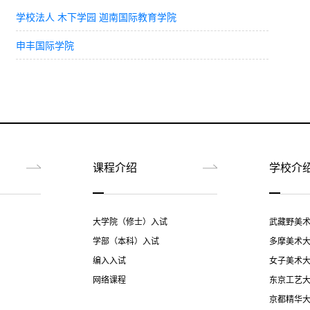
学校法人 木下学园 迦南国际教育学院
申丰国际学院
课程介绍
学校介
00 日元 / 年，约合人民币 3.75 万元，每期支付 187,500
大学院（修士）入试
武藏野美
索和创新研究，学费涵盖了学生使用专业研究设施、参与学术研
学部（本科）入试
多摩美术
编入入试
女子美术
网络课程
东京工艺
需要支付一些额外的费用。
京都精华